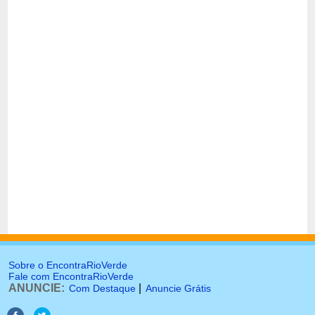
Sobre o EncontraRioVerde
Fale com EncontraRioVerde
ANUNCIE:
|
Com Destaque
Anuncie Grátis