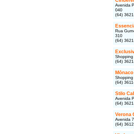
Cindere
Avenida P
040
(64) 362
Essenci
Rua Gumer
310
(64) 362
Exclusi
Shopping 
(64) 362
Mônaco
Shopping 
(64) 3611
Stilo Ca
Avenida P
(64) 362
Verona 
Avenida 7
(64) 361