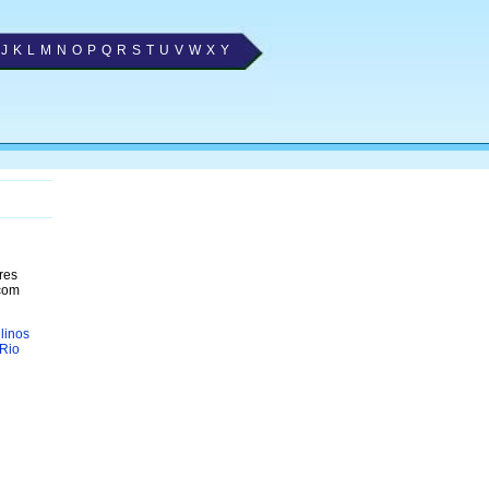
J
K
L
M
N
O
P
Q
R
S
T
U
V
W
X
Y
res
 com
linos
 Rio