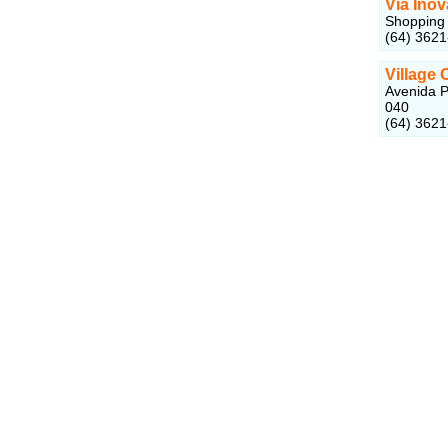
Via Inov
Shopping 
(64) 362
Village 
Avenida P
040
(64) 362