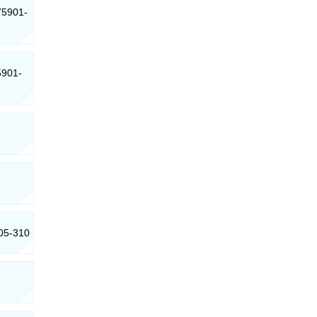
 75901-
5901-
905-310