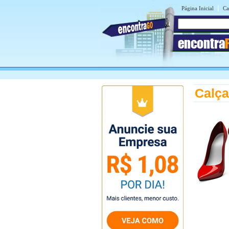
|
Página Inicial
Ca
encontra
Calça