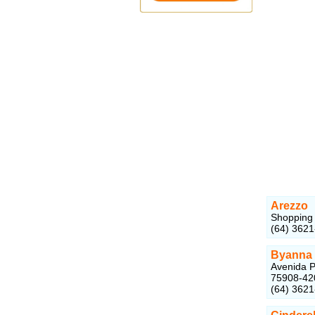
Arezzo
Shopping 
(64) 362
Byanna 
Avenida P
75908-42
(64) 362