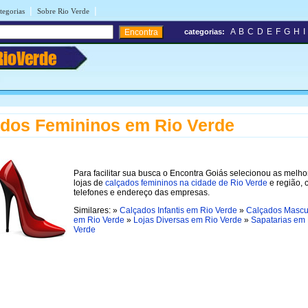
|
|
tegorias
Sobre Rio Verde
A
B
C
D
E
F
G
H
I
categorias:
RioVerde
dos Femininos em Rio Verde
Para facilitar sua busca o Encontra Goiás selecionou as melho
lojas de
calçados femininos na cidade de Rio Verde
e região,
telefones e endereço das empresas.
Similares: »
Calçados Infantis em Rio Verde
»
Calçados Mascu
em Rio Verde
»
Lojas Diversas em Rio Verde
»
Sapatarias em
Verde