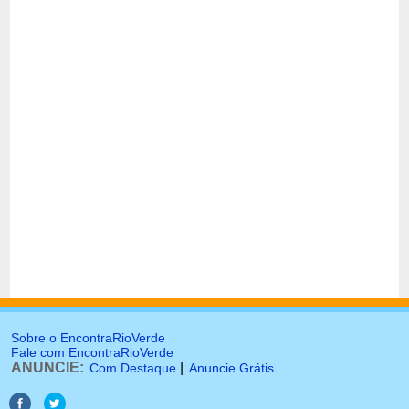
Sobre o EncontraRioVerde
Fale com EncontraRioVerde
ANUNCIE:
|
Com Destaque
Anuncie Grátis