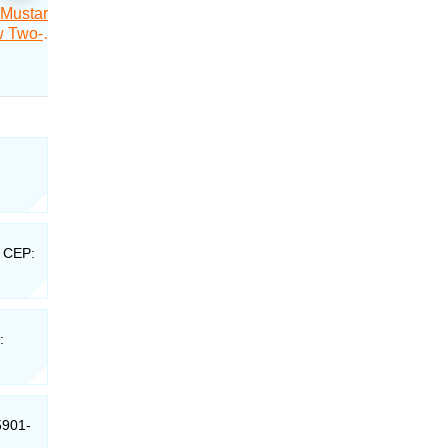
- CEP:
:
5901-