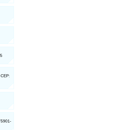
65
- CEP:
 75901-