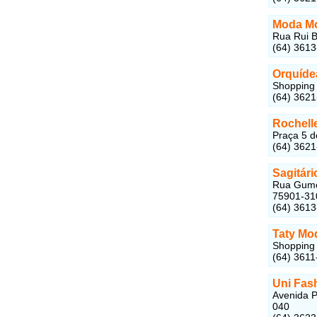
Moda M
Rua Rui B
(64) 361
Orquíde
Shopping 
(64) 362
Rochell
Praça 5 d
(64) 362
Sagitári
Rua Gumer
75901-31
(64) 361
Taty Mo
Shopping 
(64) 3611
Uni Fas
Avenida P
040