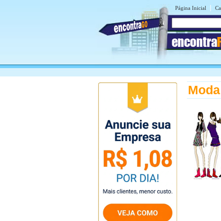
|
Página Inicial
Ca
encontra
Moda 