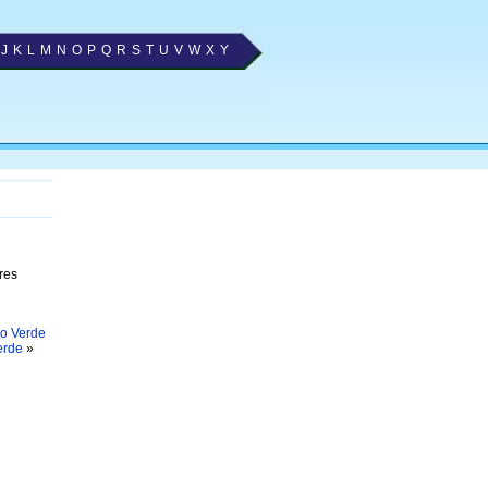
J
K
L
M
N
O
P
Q
R
S
T
U
V
W
X
Y
res
o Verde
erde
»