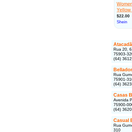
Atacadã
Rua 20, 6
75903-32
(64) 361
Bellado
Rua Gumer
75901-31
(64) 362
Casas 
Avenida P
75900-00
(64) 362
Casual 
Rua Gumer
310