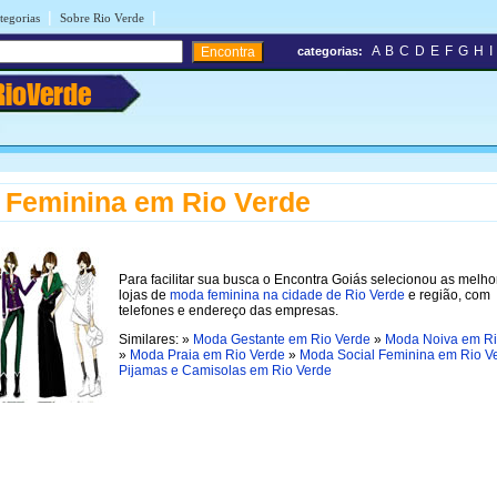
|
|
tegorias
Sobre Rio Verde
A
B
C
D
E
F
G
H
I
categorias:
RioVerde
Feminina em Rio Verde
Para facilitar sua busca o Encontra Goiás selecionou as melho
lojas de
moda feminina na cidade de Rio Verde
e região, com
telefones e endereço das empresas.
Similares: »
Moda Gestante em Rio Verde
»
Moda Noiva em Ri
»
Moda Praia em Rio Verde
»
Moda Social Feminina em Rio V
Pijamas e Camisolas em Rio Verde