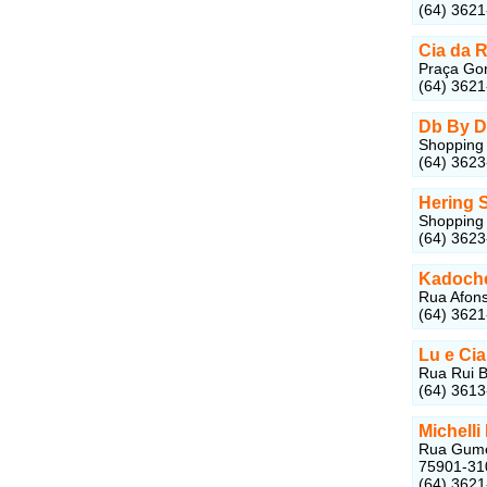
(64) 362
Cia da 
Praça Gon
(64) 362
Db By D
Shopping 
(64) 362
Hering 
Shopping 
(64) 362
Kadoch
Rua Afons
(64) 362
Lu e Ci
Rua Rui B
(64) 361
Michell
Rua Gumer
75901-31
(64) 362